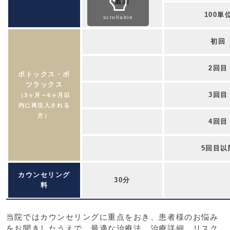
追加
100単
scrollable
初回
2回目
ボトックス・ボ
ツラックス
3回目
（3ヶ月～6ヶ月以
内に再注入される
方）
4回目
5回目以
カウンセリング
30分
料
当院ではカウンセリングに重点をおき、患者様のお悩み
をお聞きしたうえで、最適な治療法、治療詳細、リスク