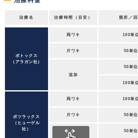
治療料金
治療名
治療時間（目安）
箇所／
両ワキ
100単
片ワキ
50単位
ボトックス
（アラガン社）
50単位
追加
100単
両ワキ
100単
片ワキ
50単位
ボツラックス
（ヒューゲル
社）
50単位