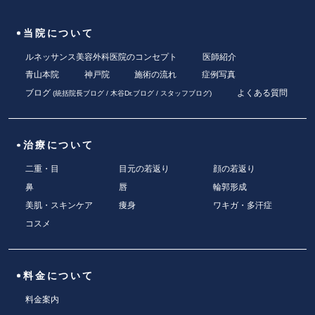
当院について
ルネッサンス美容外科医院のコンセプト
医師紹介
青山本院
神戸院
施術の流れ
症例写真
ブログ
よくある質問
(
統括院長ブログ
/
木谷Dr.ブログ
/
スタッフブログ
)
治療について
二重・目
目元の若返り
顔の若返り
鼻
唇
輪郭形成
美肌・スキンケア
痩身
ワキガ・多汗症
コスメ
料金について
料金案内