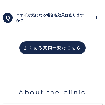
をすることで、どこかの部位の汗が極端に増え
るということは報告されていませんので、特に
個人差はありますが、効果の持続は約6ヶ月間
そのような点を気にされる必要はないかと思わ
ニオイが気になる場合も効果はあります
です。効果は次第に失われ、完全に戻ってしま
れます。
か？
うのは6ヶ月～12ヶ月程度です。効果を持続す
るためには、年に2～3回の注入が必要な場合も
あります。
汗の量が減少することで、ワキ表面の細菌が水
分と混じり合うことが抑えられるので、ワキガ
よくある質問一覧はこちら
特有の独特の嫌なニオイを防ぐ事ができます。
しかし、汗止め注射の効果は一時的ですので、
根本的に治療したい場合は手術をおすすめしま
す。
About the clinic