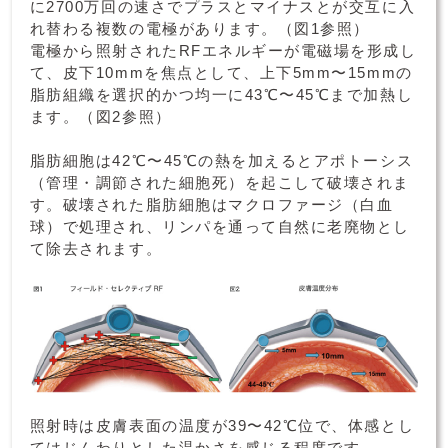
に2700万回の速さでプラスとマイナスとが交互に入
れ替わる複数の電極があります。（図1参照）
電極から照射されたRFエネルギーが電磁場を形成し
て、皮下10mmを焦点として、上下5mm〜15mmの
脂肪組織を選択的かつ均一に43℃〜45℃まで加熱し
ます。（図2参照）
脂肪細胞は42℃〜45℃の熱を加えるとアポトーシス
（管理・調節された細胞死）を起こして破壊されま
す。破壊された脂肪細胞はマクロファージ（白血
球）で処理され、リンパを通って自然に老廃物とし
て除去されます。
照射時は皮膚表面の温度が39〜42℃位で、体感とし
てはじんわりとした温かさを感じる程度です。