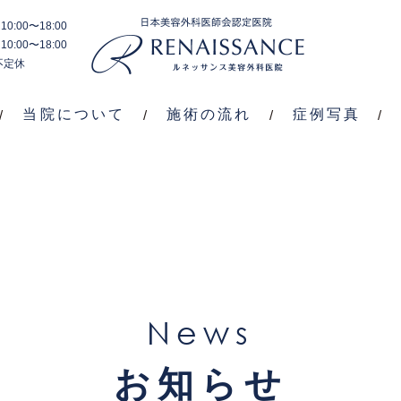
0:00〜18:00
施
料
症
0:00〜18:00
当院
施術
ブ
術
金
例
不定休
につ
の流
ロ
内
案
写
いて
れ
グ
容
内
真
当院について
施術の流れ
症例写真
News
お知らせ