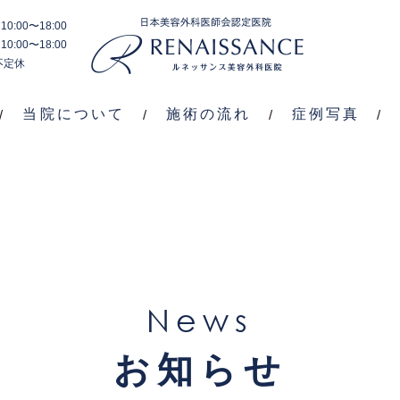
0:00〜18:00
施
料
症
0:00〜18:00
当院
施術
ブ
術
金
例
不定休
につ
の流
ロ
内
案
写
いて
れ
グ
容
内
真
当院について
施術の流れ
症例写真
News
お知らせ