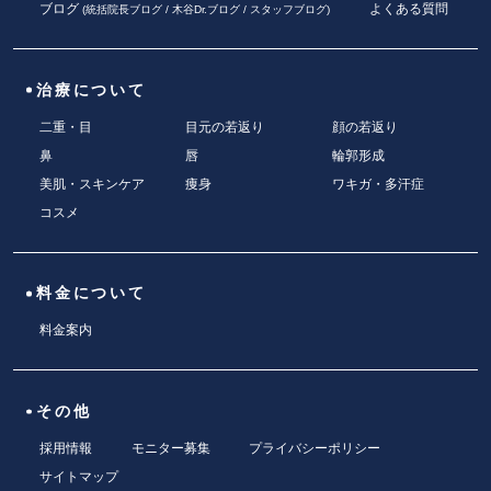
ブログ
よくある質問
(
統括院長ブログ
/
木谷Dr.ブログ
/
スタッフブログ
)
治療について
二重・目
目元の若返り
顔の若返り
鼻
唇
輪郭形成
美肌・スキンケア
痩身
ワキガ・多汗症
コスメ
料金について
料金案内
その他
採用情報
モニター募集
プライバシーポリシー
サイトマップ