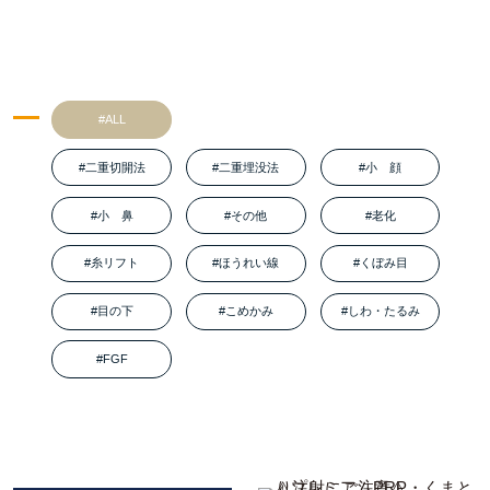
#ALL
#二重切開法
#二重埋没法
#小 顔
#小 鼻
#その他
#老化
#糸リフト
#ほうれい線
#くぼみ目
#目の下
#こめかみ
#しわ・たるみ
#FGF