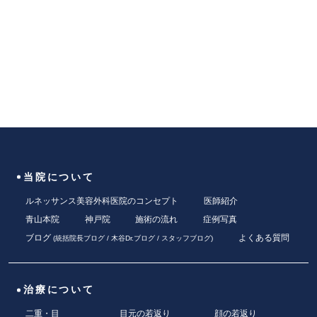
当院について
ルネッサンス美容外科医院のコンセプト
医師紹介
青山本院
神戸院
施術の流れ
症例写真
ブログ
よくある質問
(
統括院長ブログ
/
木谷Dr.ブログ
/
スタッフブログ
)
治療について
二重・目
目元の若返り
顔の若返り