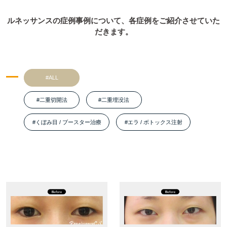
ルネッサンスの症例事例について、各症例をご紹介させていた
だきます。
#ALL
#二重切開法
#二重埋没法
#くぼみ目 / ブースター治療
#エラ / ボトックス注射