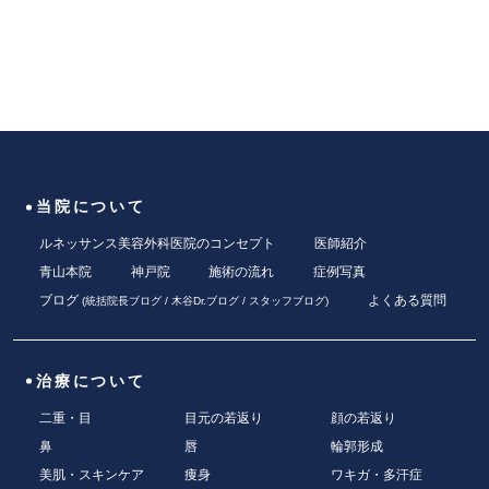
当院について
ルネッサンス美容外科医院のコンセプト
医師紹介
青山本院
神戸院
施術の流れ
症例写真
ブログ
よくある質問
(
統括院長ブログ
/
木谷Dr.ブログ
/
スタッフブログ
)
治療について
二重・目
目元の若返り
顔の若返り
鼻
唇
輪郭形成
美肌・スキンケア
痩身
ワキガ・多汗症