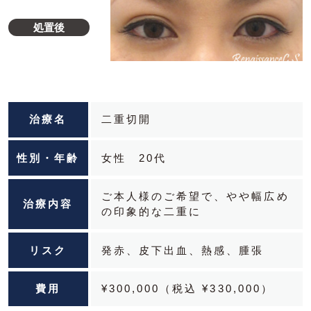
処置後
治療名
二重切開
性別・年齢
女性 20代
ご本人様のご希望で、やや幅広め
治療内容
の印象的な二重に
リスク
発赤、皮下出血、熱感、腫張
費用
¥300,000（税込 ¥330,000）