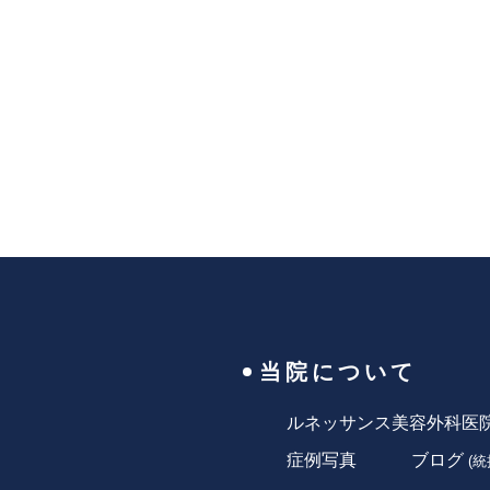
当院について
ルネッサンス美容外科医
症例写真
ブログ
(
統