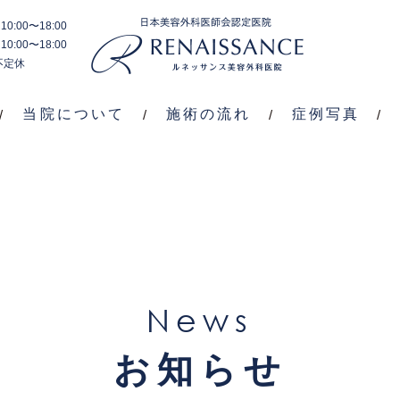
0:00〜18:00
施
料
症
0:00〜18:00
当院
施術
ブ
術
金
例
不定休
につ
の流
ロ
内
案
写
いて
れ
グ
容
内
真
当院について
施術の流れ
症例写真
News
お知らせ