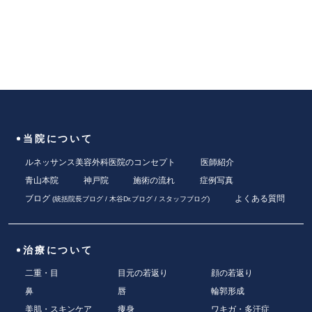
当院について
ルネッサンス美容外科医院のコンセプト
医師紹介
青山本院
神戸院
施術の流れ
症例写真
ブログ
よくある質問
(
統括院長ブログ
/
木谷Dr.ブログ
/
スタッフブログ
)
治療について
二重・目
目元の若返り
顔の若返り
鼻
唇
輪郭形成
美肌・スキンケア
痩身
ワキガ・多汗症