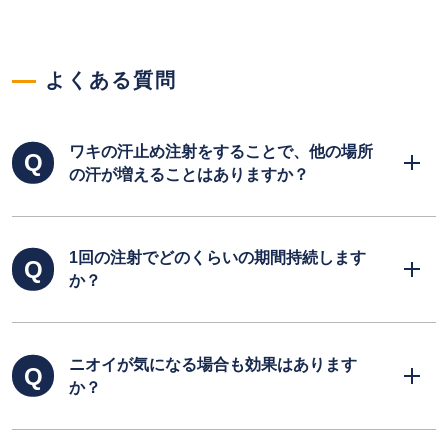
よくある質問
ワキの汗止め注射をすることで、他の場所
の汗が増えることはありますか？
体の水分はどこかでバランスをとっており、汗
1回の注射でどのくらいの期間持続します
だけではなく尿や口からの水蒸気としても水分
か？
を放出しています。そのことから、汗止め注射
をすることで、どこかの部位の汗が極端に増え
るということは報告されていませんので、特に
個人差はありますが、効果の持続は約6ヶ月間
そのような点を気にされる必要はないかと思わ
ニオイが気になる場合も効果はあります
です。効果は次第に失われ、完全に戻ってしま
れます。
か？
うのは6ヶ月～12ヶ月程度です。効果を持続す
るためには、年に2～3回の注入が必要な場合も
あります。