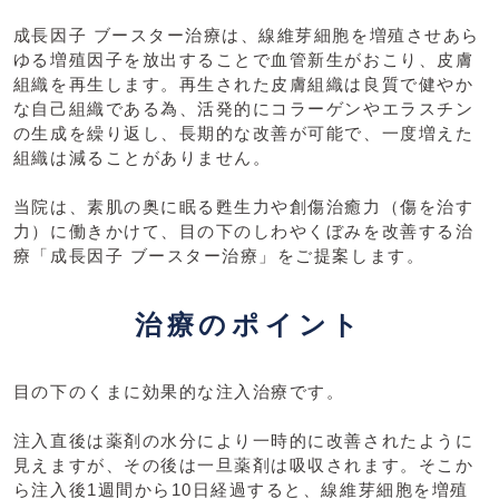
成長因子 ブースター治療は、線維芽細胞を増殖させあら
ゆる増殖因子を放出することで血管新生がおこり、皮膚
組織を再生します。再生された皮膚組織は良質で健やか
な自己組織である為、活発的にコラーゲンやエラスチン
の生成を繰り返し、長期的な改善が可能で、一度増えた
組織は減ることがありません。
当院は、素肌の奥に眠る甦生力や創傷治癒力（傷を治す
力）に働きかけて、目の下のしわやくぼみを改善する治
療「成長因子 ブースター治療」をご提案します。
治療のポイント
目の下のくまに効果的な注入治療です。
注入直後は薬剤の水分により一時的に改善されたように
見えますが、その後は一旦薬剤は吸収されます。そこか
ら注入後1週間から10日経過すると、線維芽細胞を増殖