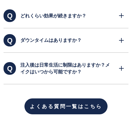
どれくらい効果が続きますか？
一度増えた線維芽細胞は体内に吸収されてなく
ダウンタイムはありますか？
なる事はありませんので、大きな体重変動など
がない限り、その効果は半永久に持続します。
ほとんどございません。内出血が出ることがあ
注入後は日常生活に制限はありますか？メ
りますが、お化粧で隠せる程度ですので、ご安
イクはいつから可能ですか？
心ください。
当日よりお化粧、洗顔、入浴は可能です。但
し、熱いお風呂や長湯は皮下出血やむくみが強
よくある質問一覧はこちら
く出る可能性があるのでなるべくお控えくださ
い。
処置部位に赤みがある場合は無理にこすらず洗