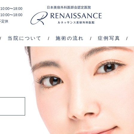
0:00〜18:00
施
料
症
0:00〜18:00
当院
施術
ブ
術
金
例
不定休
につ
の流
ロ
内
案
写
いて
れ
グ
容
内
真
当院について
施術の流れ
症例写真