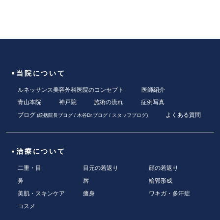
当院について
ルネッサンス美容外科医院のコンセプト
医師紹介
青山本院
神戸院
施術の流れ
症例写真
ブログ
よくある質問
(
統括院長ブログ
/
木谷Dr.ブログ
/
スタッフブログ
)
治療について
二重・目
目元の若返り
顔の若返り
鼻
唇
輪郭形成
美肌・スキンケア
痩身
ワキガ・多汗症
コスメ