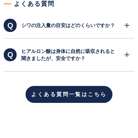
よくある質問
シワの注入量の目安はどのくらいですか？
浅いシワの場合は0.3cc以下、深いシワの場合
ヒアルロン酸は身体に自然に吸収されると
はおよそ0.6～0.8cc程度をシワの深さによって
聞きましたが、安全ですか？
注入量を調整致します 。
ヒアルロン酸はもともと体内にある成分ですの
で、安全性の高いものですが、アレルギーの可
よくある質問一覧はこちら
能性がゼロではありません。
アレルギーの種類には「即時型」と「遅延型」
と呼ばれるものがあります。「即時型」につい
ては初回注入前に皮内テストを行いアレルギー
反応が出ないか確認しています。