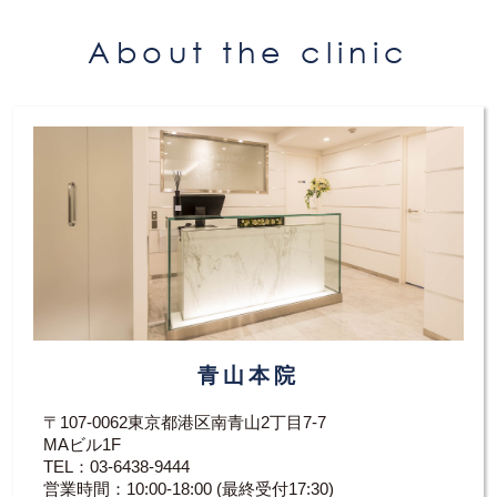
ただ遅延型のアレルギーは注入後から中長期に
アレルギー反応が形成されるものなので、事前
About the clinic
に確認することが難しいのです。
極めて稀なことではありますが、その際は残存
しているヒアルロン酸を溶かす治療が必要にな
ります。
治療内容:ヒアルロン酸を溶かす治療
治療費用:¥39600
リスク、副作用:アレルギー(アレルギー反応を
確認するため、皮内注射テストを行います)・
内出血
青山本院
〒107-0062東京都港区南青山2丁目7-7
MAビル1F
TEL：
03-6438-9444
営業時間：10:00-18:00 (最終受付17:30)