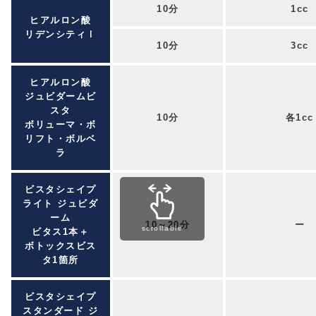
10分
1cc
ヒアルロン酸
リデンシティⅠ
10分
3cc
ヒアルロン酸
ジュビダームビ
スタ
10分
各1cc
ボリューマ・ボ
リフト・ボルベ
ラ
ビスタシェイプ
ライト ジュビダ
ーム
10～20分
ー
scrollable
ビタス1本＋
ボトックスビス
タ1箇所
ビスタシェイプ
スタンダード ジ