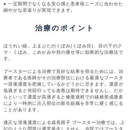
● 一定期間でなくなる安心感と患者様ニーズに合わせた
細やかな若返りが実現できます。
治療のポイント
ほうれい線、上まぶたのくぼみ(くぼみ目)、目の下のク
マ・くぼみ、こめかみや頬の痩せ等に効果的な治療法で
す。
ブースターによる治療で良好な結果を得るためには、治
療者である医師がその治療部位における最適なブースタ
ー溶液濃度を把握しているかどうかに尽きます。濃度が
低過ぎると何回行っても改善は期待できませんし、だか
らといって濃度が高過ぎると修復過程での線維形成過多
により一時的に注入部位の新生組織を非常に硬く感じる
ことがあります。
適正な溶液濃度による成長因子 ブースター治療では、上
記のような問題は通常発生しません。当院ではブースタ