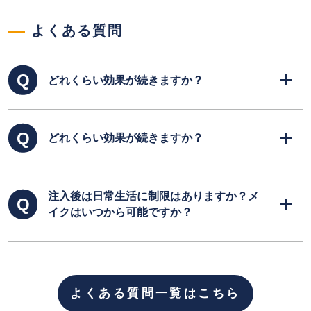
よくある質問
どれくらい効果が続きますか？
新しく生まれた自己組織はなくなることはない
どれくらい効果が続きますか？
ので、大きな体重減少等が無いかぎり、⻑期に
亘って効果は維持されます。当院における治療
後⻑ 期経過観察では、10年以上経過しても、
表情筋の動きを止めるボトックス注入で目尻や
効果の持続を医師および被治療者の双方とも確
注入後は日常生活に制限はありますか？メ
額、また眉間のしわに効果を発揮します。笑っ
認できるケースがほとんどです。
イクはいつから可能ですか？
たり、表情を出さなくても出るシワには成長因
子 ブースター治療やヒアルロン酸注入との併
用がおすすめです。
個人差はありますが、約4～6ヶ月くらいの効果
が持続します。繰り返し行う事で、持続期間が
よくある質問一覧はこちら
長くなることもありますので、定期的の注入を
おすすめします。