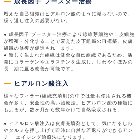
成長因子 ブースター治療
増えた自己組織はヒアルロン酸のように減らないので、
繰り返し注入の必要がない。
● 成長因子 ブースター治療により線維芽細胞や上皮細胞
が増殖・分化することで衰えた皮下組織の再構築、皮膚
組織の修復が促進され ます。
● 新しく生まれた組織は健全な自己組織であるため、活
発にコラーゲンやエラスチンを生成し、しわやくぼみの
⻑ 期に亘る改善が可能です。
ヒアルロン酸注入
様々なフィラー(組織充填剤)の中では最も使用される機
会が多く、安全性の高い治療法。ヒアルロン酸の種類に
もよるが、数ヶ月から数年かけて自然吸収される。
● ヒアルロン酸注入は皮膚充填剤として、気になるしわ
やタルミを押し上げて即時に自然な若返りができるアン
チ エイジング治療法になります。