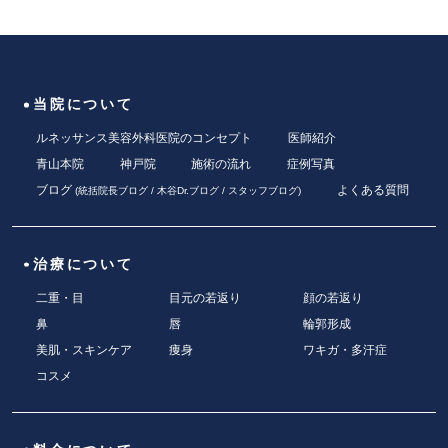
当院について
ルネッサンス美容外科医院のコンセプト
医師紹介
青山本院
神戸院
施術の流れ
症例写真
ブログ
よくある質問
(
統括院長ブログ
/
木谷Dr.ブログ
/
スタッフブログ
)
治療について
二重・目
目元の若返り
顔の若返り
鼻
唇
輪郭形成
美肌・スキンケア
痩身
ワキガ・多汗症
コスメ