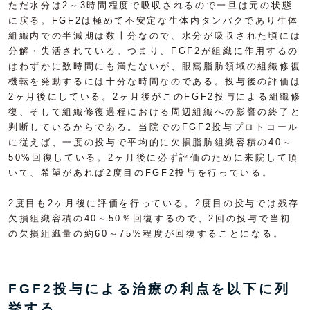
ただ水分は2～3時間程度で吸収されるので一旦は元の状態
に戻る。FGF2は極めて不安定な生体内タンパクであり生体
組織内での半減期は数十分なので、水分が吸収された頃には
分解・失活されている。つまり、FGF2が組織に作用するの
はわずかに数時間にも満たないが、眼窩脂肪領域の組織修復
機転を発動するには十分な時間なのである。投与後の評価は
2ヶ月後にしている。2ヶ月後がこのFGF2投与による組織修
復、そして組織修復過程における周辺組織への影響の終了と
判断しているからである。当院でのFGF2投与プロトコール
に従えば、一度の投与で平均的に欠損脂肪組織容積の40～
50%回復している。2ヶ月後に必ず評価のために来院して頂
いて、希望があれば2度目のFGF2投与を行っている。
2度目も2ヶ月後に評価を行っている。2度目の投与では残存
欠損組織容積の40～50％回復するので、2回の投与で当初
の欠損組織量の約60～75%程度が回復することになる。
FGF2投与による治療の利点を以下に列
挙する。