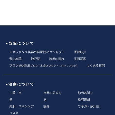
当院について
ルネッサンス美容外科医院のコンセプト
医師紹介
青山本院
神戸院
施術の流れ
症例写真
ブログ
よくある質問
(
統括院長ブログ
/
木谷Dr.ブログ
/
スタッフブログ
)
治療について
二重・目
目元の若返り
顔の若返り
鼻
唇
輪郭形成
美肌・スキンケア
痩身
ワキガ・多汗症
コスメ