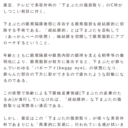
最近、テレビで美容外科の「下まぶたの脂肪取り」のCMが
しつこい程目に付く。
下まぶたの眼窩隔膜後部に存在する眼窩脂肪を経結膜的に切
除する手術である。「経結膜的」とは下まぶたを反転して
（あっかんべーの状態）、瞼結膜を切開して眼窩脂肪にアプ
ローチするということ。
年齢とともに眼窩隔膜や眼窩内部の眼球を支える靭帯等の脆
弱化により、眼窩脂肪が前方に進出すると、下まぶたが膨ら
んでいわゆる「バギーアイ(baggy eye)」の状態になり、
膨らんだ部分の下方に影ができるので疲れたような顔貌にな
るのである。
この状態で加齢による下眼瞼皮膚弛緩(下まぶたの皮膚のた
るみ)が進行していなければ、「経結膜的」な下まぶたの脂
肪取りは実際良い適応である。
しかし、最近はこの「下まぶたの脂肪取り」が様々な美容外
科であまりにも「商業的に安易に」行われている感が拭いき