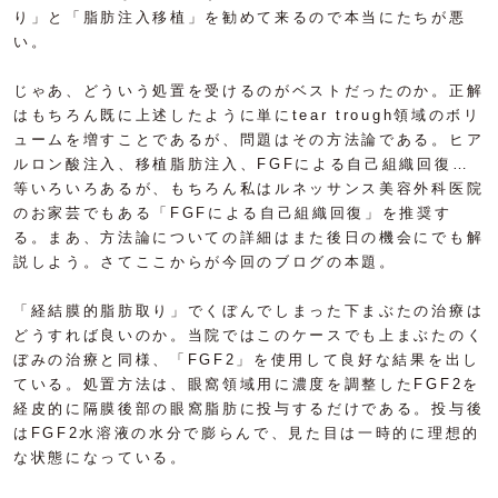
り」と「脂肪注入移植」を勧めて来るので本当にたちが悪
い。
じゃあ、どういう処置を受けるのがベストだったのか。正解
はもちろん既に上述したように単にtear trough領域のボリ
ュームを増すことであるが、問題はその方法論である。ヒア
ルロン酸注入、移植脂肪注入、FGFによる自己組織回復…
等いろいろあるが、もちろん私はルネッサンス美容外科医院
のお家芸でもある「FGFによる自己組織回復」を推奨す
る。まあ、方法論についての詳細はまた後日の機会にでも解
説しよう。さてここからが今回のブログの本題。
「経結膜的脂肪取り」でくぼんでしまった下まぶたの治療は
どうすれば良いのか。当院ではこのケースでも上まぶたのく
ぼみの治療と同様、「FGF2」を使用して良好な結果を出し
ている。処置方法は、眼窩領域用に濃度を調整したFGF2を
経皮的に隔膜後部の眼窩脂肪に投与するだけである。投与後
はFGF2水溶液の水分で膨らんで、見た目は一時的に理想的
な状態になっている。