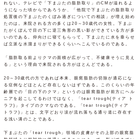
れない。テレビで「下まぶたの脂肪取り」のCMが溢れるよ
うになった頃からであろうか、「他院で下まぶたの脂肪取り
処置後の下まぶたのくぼみ過ぎについての相談」が増え始め
たのは。来院される方の多くは20～30歳代の女性。下まぶ
たがくぼんで目の下に逆三角形の黒い影ができている方が多
いのである。仰向けに寝てもらって、下まぶたに水を垂らせ
ば立派な水溜まりができるくらいへこんでいるのである。
「脂肪取る前よりクマの面積が広がって、不健康そうに見え
る」という理由で来院される方がほとんどである。
20～30歳代の方であれば本来、眼窩脂肪の切除が適応にな
る症例などほとんど存在しないはずである。このくらいの年
齢層での「目の下のクマ」というのは眼窩脂肪が前方にヘル
ニアを起こしてるわけではなく、「tear trough(ティア ト
ラフ)」タイプのクマなのである。「tear trough(ティア
トラフ)」とは、文字どおり涙が流れ落ちる通り道に存在す
る浅い溝のことである。
下まぶたの「tear trough」領域の皮膚がその上部の眼窩脂