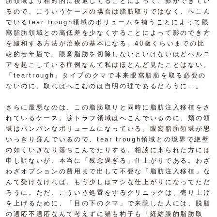
肪領域より相対的に後退してることによって、影ができてい
るので、こういうケースの場合は脂肪取りではなく、へこん
でいるtear trough領域のボリュームを補うことによって眼
窩脂肪領域との高低差を少なくすることによって影のでき方
を緩和する方法が治療の基本になる。40歳くらいまでの比
較的若年層で、眼窩脂肪を切除しないといけないほどヘルニ
アを起こしている症例なんて私はほとんど見たことはない。
「teartrough」タイプのクマで本来眼窩脂肪を取る必要の
ないのに、取ればへこむのは自明の理であるだろうに…。
さらに最悪なのは、この脂肪取りと同時に脂肪注入移植をさ
れているケース。涙トラフ領域はへこんでいるのに、頬の領
域はパンパンなボリュームになっている。眼窩脂肪領域が思
いっきり窪んでいるので、tear trough領域との境界で絶壁
の如くいきなり落ちこんでたりする。相談に来られた方には
申し訳ないが、本当に「残念過ぎる」仕上がりである。わざ
わざオプションの費用まで出して不要な「脂肪注入移植」な
んて受けなければ、もう少しはマシな仕上がりになってただ
ろうに。ただ、こういう処置をするクリニックは、売り上げ
を上げるために、「目の下のクマ」で来院した人には、脱脂
の適応不適応なんて考えずに猫も杓子も「経結膜的脂肪取