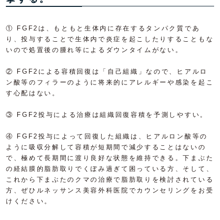
① FGF2は、もともと生体内に存在するタンパク質であ
り、投与することで生体内で炎症を起こしたりすることもな
いので処置後の腫れ等によるダウンタイムがない。
② FGF2による容積回復は「自己組織」なので、ヒアルロ
ン酸等のフィラーのように将来的にアレルギーや感染を起こ
す心配はない。
③ FGF2投与による治療は組織回復容積を予測しやすい。
④ FGF2投与によって回復した組織は、ヒアルロン酸等の
ように吸収分解して容積が短期間で減少することはないの
で、極めて長期間に渡り良好な状態を維持できる。下まぶた
の経結膜的脂肪取りでくぼみ過ぎて困っている方、そして、
これから下まぶたのクマの治療で脂肪取りを検討されている
方、ぜひルネッサンス美容外科医院でカウンセリングをお受
けください。