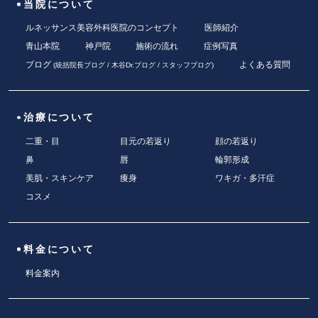
当院について
ルネッサンス美容外科医院のコンセプト
医師紹介
青山本院
神戸院
施術の流れ
症例写真
ブログ
よくある質問
(
統括院長ブログ
/
木谷Dr.ブログ
/
スタッフブログ
)
治療について
二重・目
目元の若返り
顔の若返り
鼻
唇
輪郭形成
美肌・スキンケア
痩身
ワキガ・多汗症
コスメ
料金について
料金案内